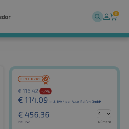
0
edor
€
116.42
-2%
€
114.09
incl. IVA *
por Auto-Raifen GmbH
€
456.36
incl. IVA
Número