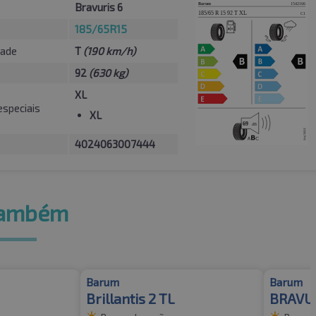
Bravuris 6
185/65R15
dade
T
(190 km/h)
92
(630 kg)
XL
especiais
XL
4024063007444
também
Barum
Barum
Brillantis 2 TL
BRAVUR