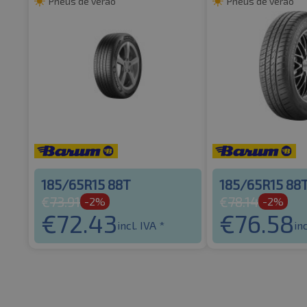
Pneus de verão
Pneus de verão
185/65R15 88T
185/65R15 88
€
73.91
€
78.14
-2%
-2%
€
72.43
€
76.58
incl. IVA *
inc