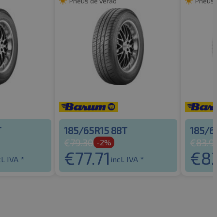
Pneus de verão
Pneus 
T
185/65R15 88T
185/6
€
79.30
€
83.9
-2%
€
77.71
€
8
l. IVA *
incl. IVA *