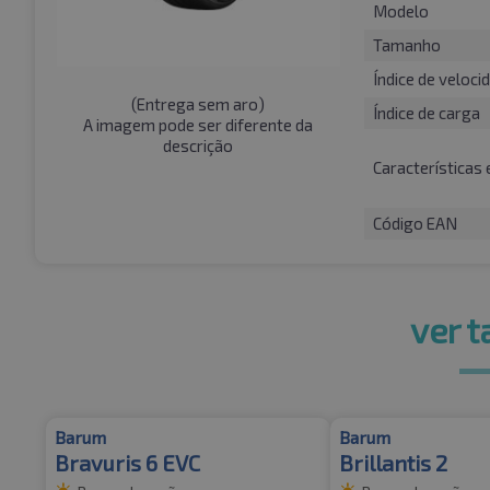
Modelo
Tamanho
Índice de veloci
(
Entrega sem aro
)
Índice de carga
A imagem pode ser diferente da
descrição
Características 
Código EAN
ver 
Barum
Barum
Bravuris 6 EVC
Brillantis 2