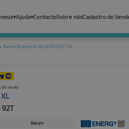
Pneus
▾
Ajuda
▾
Contacto
Sobre nós
Cadastro de Vend
»
Barum Bravuris 6 185/65R15 92T XL
 de verão
 XL
 92T
Barum