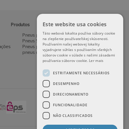
Este website usa cookies
Produtos
Táto webová lokalita používa súbory cookie
Pneus para automóveis
na zlepšenie používateľskej skúsenosti.
Pneus SUV / 4x4
Používaním našej webovej lokality
ações
Pneus para veículos de transporte
vyjadrujete súhlas s používaním všetkých
pneus de motocicleta
súborov cookie v súlade s našimi zásadami
používania súborov cookie.
Ler mais
ESTRITAMENTE NECESSÁRIOS
DESEMPENHO
DIRECIONAMENTO
FUNCIONALIDADE
NÃO CLASSIFICADOS