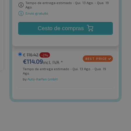
Tempo de entrega estimado - Qui. 13 Ago. - Qua. 19
Ago.
Envio gratuito
Cesto de compras
€
116.42
-2%
€
114.09
incl. IVA *
Tempo de entrega estimado - Qui. 13 Ago. - Qua. 19
Ago.
by
Auto-Raifen GmbH
Sailun
IS 6 EVC EVC
Atrezzo Elite XL