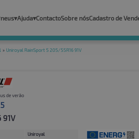
Pneus
▾
Ajuda
▾
Contacto
Sobre nós
Cadastro de Vend
l
»
Uniroyal RainSport 5 205/55R16 91V
us de verão
 5
 91V
Uniroyal