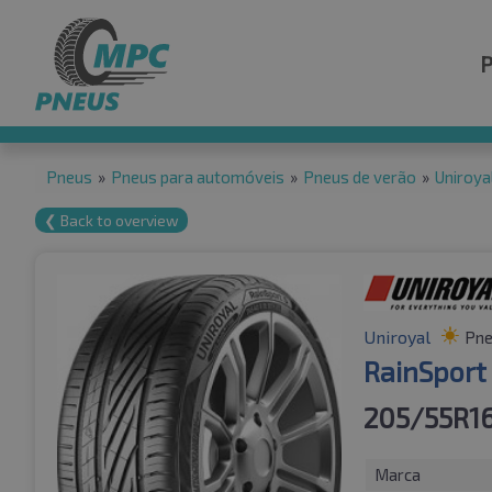
Pneus
»
Pneus para automóveis
»
Pneus de verão
»
Uniroya
❮ Back to overview
Uniroyal
Pne
RainSport
205/55R16
Marca