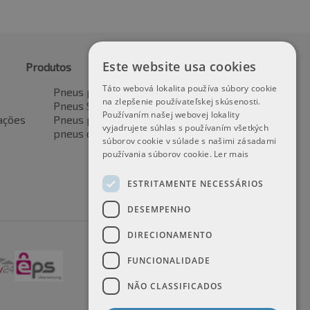
Este website usa cookies
Produtos
Táto webová lokalita používa súbory cookie
Pneus para automóveis
na zlepšenie používateľskej skúsenosti.
Pneus SUV / 4x4
Používaním našej webovej lokality
ações
Pneus para veículos de transporte
vyjadrujete súhlas s používaním všetkých
pneus de motocicleta
súborov cookie v súlade s našimi zásadami
používania súborov cookie.
Ler mais
ESTRITAMENTE NECESSÁRIOS
DESEMPENHO
DIRECIONAMENTO
FUNCIONALIDADE
NÃO CLASSIFICADOS