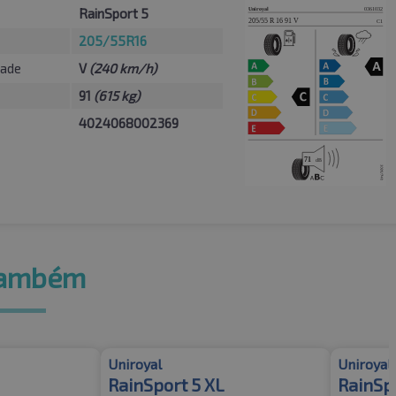
RainSport 5
205/55R16
dade
V
(240 km/h)
91
(615 kg)
4024068002369
também
Uniroyal
Uniroyal
RainSport 5 XL
RainSpo