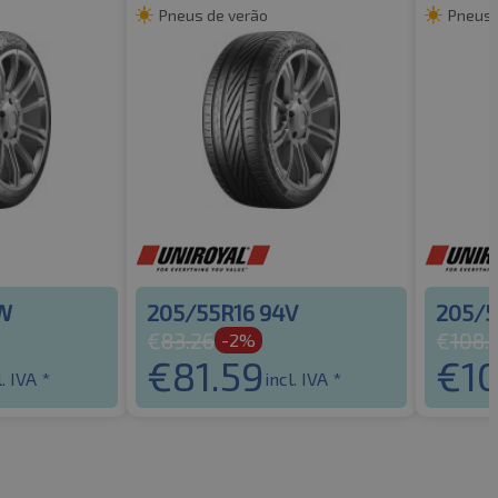
Pneus de verão
Pneus 
1W
205/55R16 94V
205/5
€
83.26
€
108.
-2%
€
81.59
€
1
l. IVA *
incl. IVA *