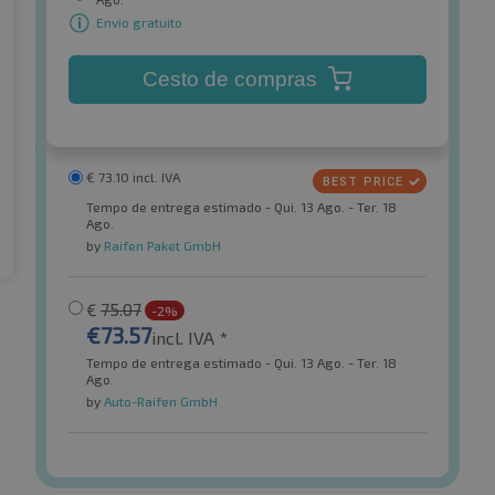
Envio gratuito
Cesto de compras
€
73.10
incl. IVA
Tempo de entrega estimado - Qui. 13 Ago. - Ter. 18
Ago.
by
Raifen Paket GmbH
€
75.07
-2%
€
73.57
incl. IVA *
Tempo de entrega estimado - Qui. 13 Ago. - Ter. 18
Ago.
by
Auto-Raifen GmbH
Double Coin
rt 3 XL
DCO-Max TL