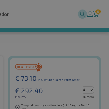
0
edor
€
73.10
incl. IVA
por Raifen Paket GmbH
€
292.40
incl. IVA
Número
Tempo de entrega estimado - Qui. 13 Ago. - Ter. 18
Ago.