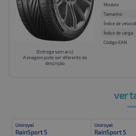
Modelo
Tamanho
Índice de veloci
Índice de carga
Código EAN
(
Entrega sem aro
)
A imagem pode ser diferente da
descrição
ver 
Uniroyal
Uniroyal
RainSport 5
RainSport 5