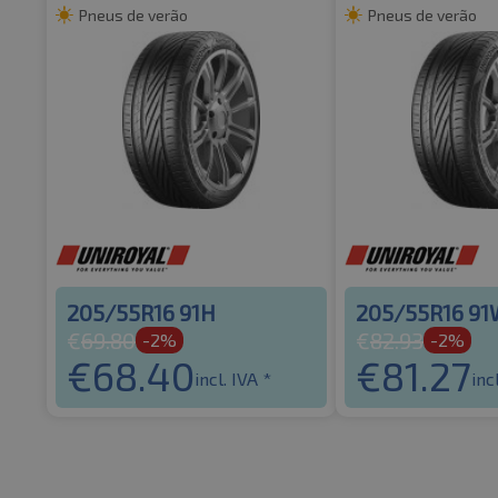
Pneus de verão
Pneus de verão
205/55R16 91H
205/55R16 9
€
69.80
€
82.93
-2%
-2%
€
68.40
€
81.27
incl. IVA *
inc