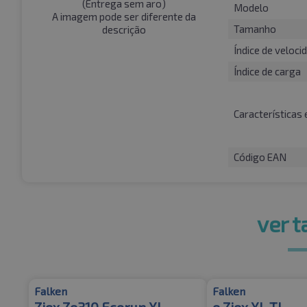
(
Entrega sem aro
)
Modelo
A imagem pode ser diferente da
Tamanho
descrição
Índice de veloci
Índice de carga
Características 
Código EAN
ver 
Falken
Falken
Ziex Ze310 Ecorun XL
e.Ziex XL TL