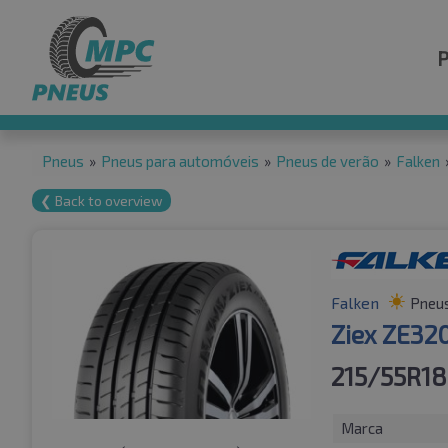
Pneus
»
Pneus para automóveis
»
Pneus de verão
»
Falken
❮ Back to overview
Falken
Pneus
Ziex ZE32
215/55R18
Marca