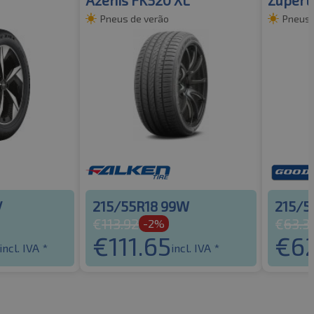
Pneus de verão
Pneus 
V
215/55R18 99W
215/5
€
113.92
€
63.3
-2%
€
111.65
€
6
incl. IVA *
incl. IVA *