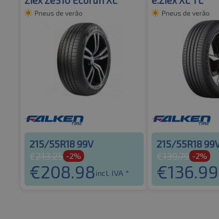
Pneus de verão
Pneus de verão
215/55R18 99V
215/55R18 99
€
213.25
€
139.79
-2%
-2%
€
208.98
€
136.99
incl. IVA *