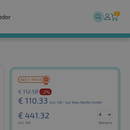
0
edor
€
112.58
-2%
€
110.33
incl. IVA *
por Auto-Raifen GmbH
€
441.32
incl. IVA
Número