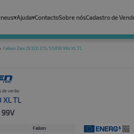
Pneus
▾
Ajuda
▾
Contacto
Sobre nós
Cadastro de Vend
»
Falken Ziex ZE320 215/55R18 99V XL TL
 de verão
0 XL TL
 99V
Falken