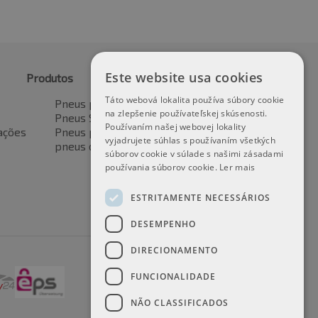
Este website usa cookies
Produtos
Táto webová lokalita používa súbory cookie
Pneus para automóveis
na zlepšenie používateľskej skúsenosti.
Pneus SUV / 4x4
Používaním našej webovej lokality
ações
Pneus para veículos de transporte
vyjadrujete súhlas s používaním všetkých
pneus de motocicleta
súborov cookie v súlade s našimi zásadami
používania súborov cookie.
Ler mais
ESTRITAMENTE NECESSÁRIOS
DESEMPENHO
DIRECIONAMENTO
FUNCIONALIDADE
NÃO CLASSIFICADOS