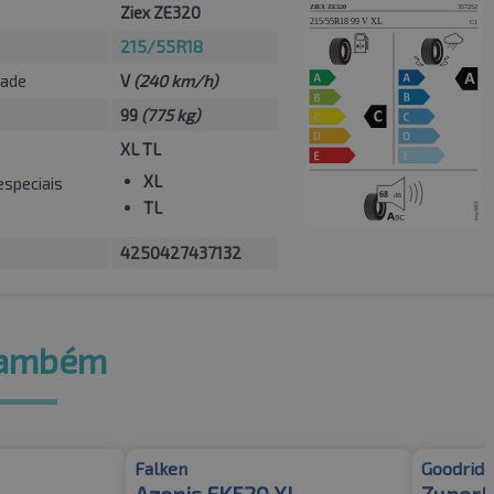
Ziex ZE320
215/55R18
dade
V
(240 km/h)
99
(775 kg)
XL TL
XL
especiais
TL
4250427437132
também
Falken
Goodride
Azenis FK520 XL
ZuperE