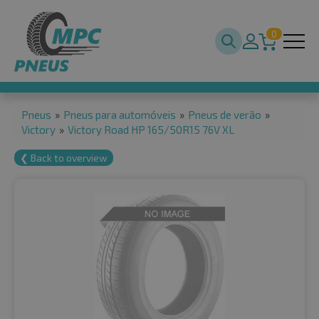
0
Pneus
»
Pneus para automóveis
»
Pneus de verão
»
Victory
»
Victory Road HP 165/50R15 76V XL
❮ Back to overview