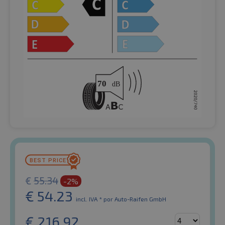
€
55.34
-2%
€
54.23
incl. IVA *
por Auto-Raifen GmbH
€
216.92