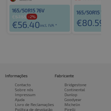
165/50R15 76V
165/50R15 72V
€
57.55
-2%
€
80.59
€
56.40
incl
incl. IVA *
Informações
Fabricante
Contacto
Bridgestone
Sobre nós
Continental
Impressum
Dunlop
Ajuda
Goodyear
Livro de Reclamações
Michelin
Política de devolução
Pirelli