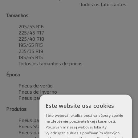
Todos os fabricantes
Tamanhos
205/55 R16
225/45 R17
225/40 R18
195/65 R15
235/35 R19
185/65 R15
Todos os tamanhos de pneus
Época
Pneus de verão
Pneus de inverno
Pneus para todas as estações
Este website usa cookies
Produtos
Táto webová lokalita používa súbory cookie
Pneus para automóveis
na zlepšenie používateľskej skúsenosti.
Pneus SUV / 4x4
Používaním našej webovej lokality
Pneus para veículos de transporte
vyjadrujete súhlas s používaním všetkých