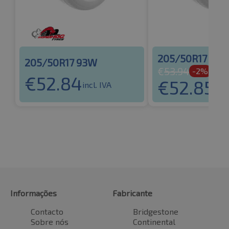
205/50R17 93
205/50R17 93W
€
53.94
-2%
€
52.84
€
52.85
incl. IVA
incl
Informações
Fabricante
Contacto
Bridgestone
Sobre nós
Continental