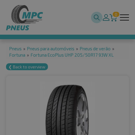
0
Pneus
»
Pneus para automóveis
»
Pneus de verão
»
Fortuna
»
Fortuna EcoPlus UHP 205/50R17 93W XL
❮ Back to overview