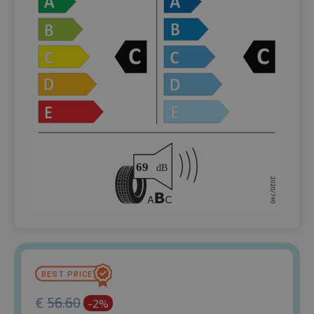
€
56.60
-2%