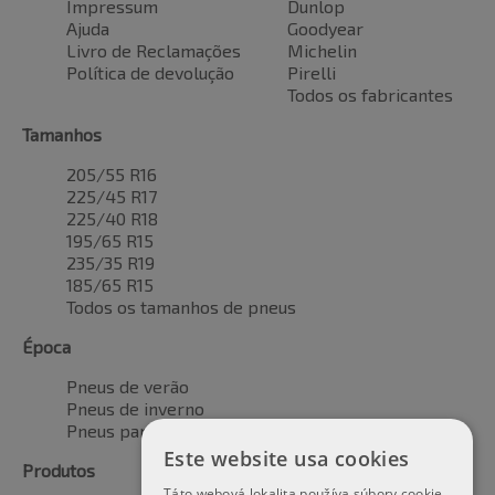
Impressum
Dunlop
Ajuda
Goodyear
Livro de Reclamações
Michelin
Política de devolução
Pirelli
Todos os fabricantes
Tamanhos
205/55 R16
225/45 R17
225/40 R18
195/65 R15
235/35 R19
185/65 R15
Todos os tamanhos de pneus
Época
Pneus de verão
Pneus de inverno
Pneus para todas as estações
Este website usa cookies
Produtos
Táto webová lokalita používa súbory cookie