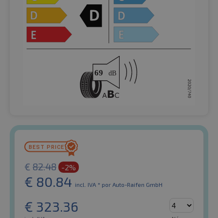
€
82.48
-2%
€
80.84
incl. IVA *
por Auto-Raifen GmbH
€
323.36