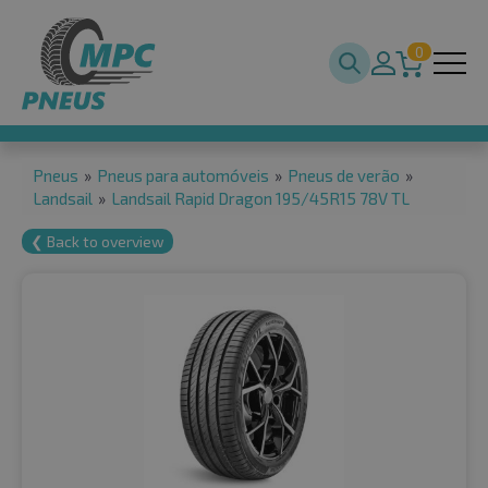
0
Pneus
»
Pneus para automóveis
»
Pneus de verão
»
Landsail
»
Landsail Rapid Dragon 195/45R15 78V TL
❮ Back to overview