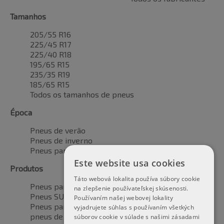
Tamanhos
205/55 R16
225/45 R17
225/40 R18
195/65 R15
235/35 R19
185/65 R15
Todos os tamanhos de pneus
Época
Pneus de verão
Pneus de inverno
Pneus para todas as estações
Este website usa cookies
Produtos
Táto webová lokalita používa súbory cookie
Pneus para automóveis
na zlepšenie používateľskej skúsenosti.
Pneus SUV / 4x4
Používaním našej webovej lokality
Pneus para veículos de transporte
vyjadrujete súhlas s používaním všetkých
pneus de motocicleta
súborov cookie v súlade s našimi zásadami