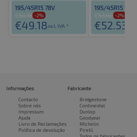
195/45R15 78V
195/45R15 78V
€
50.18
€
53.60
-2%
-2%
€
49.18
€
52.53
incl. IVA *
incl
Informações
Fabricante
Contacto
Bridgestone
Sobre nós
Continental
Impressum
Dunlop
Ajuda
Goodyear
Livro de Reclamações
Michelin
Política de devolução
Pirelli
Todos os fabricantes