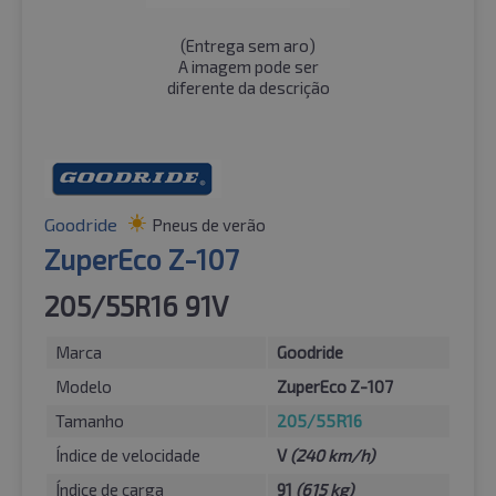
(
Entrega sem aro
)
A imagem pode ser
diferente da descrição
Goodride
Pneus de verão
ZuperEco Z-107
205/55R16 91V
Marca
Goodride
Modelo
ZuperEco Z-107
Tamanho
205/55R16
Índice de velocidade
V
(240 km/h)
Índice de carga
91
(615 kg)