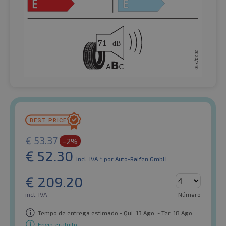
€
53.37
-2%
€
52.30
incl. IVA *
por Auto-Raifen GmbH
€
209.20
incl. IVA
Número
Tempo de entrega estimado - Qui. 13 Ago. - Ter. 18 Ago.
Envio gratuito