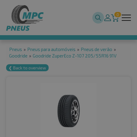
0
Pneus
»
Pneus para automóveis
»
Pneus de verão
»
Goodride
»
Goodride ZuperEco Z-107 205/55R16 91V
❮ Back to overview