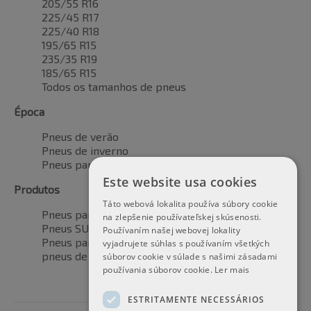
205/55 R16
225/45 R17
225/40 R18
195/65 R15
235/35 R19
185/65 R15
Todos os tamanhos de pneus
Época
Pneus de verão
Pneus de inverno
Pneus para todas as estações
Este website usa cookies
Produtos
Táto webová lokalita používa súbory cookie
Pneus para automóveis
na zlepšenie používateľskej skúsenosti.
Pneus SUV / 4x4
Používaním našej webovej lokality
Pneus para veículos de transporte
vyjadrujete súhlas s používaním všetkých
pneus de motocicleta
súborov cookie v súlade s našimi zásadami
používania súborov cookie.
Ler mais
ESTRITAMENTE NECESSÁRIOS