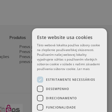
Este website usa cookies
Produtos
Táto webová lokalita používa súbory cookie
Pneus para automóveis
na zlepšenie používateľskej skúsenosti.
Pneus SUV / 4x4
Používaním našej webovej lokality
ações
Pneus para veículos de transporte
vyjadrujete súhlas s používaním všetkých
pneus de motocicleta
súborov cookie v súlade s našimi zásadami
používania súborov cookie.
Ler mais
ESTRITAMENTE NECESSÁRIOS
DESEMPENHO
DIRECIONAMENTO
FUNCIONALIDADE