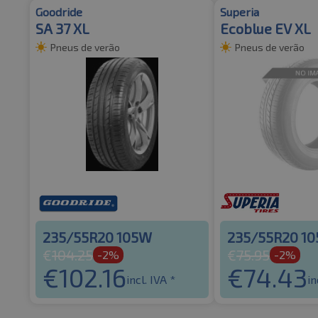
Goodride
Superia
SA 37 XL
Ecoblue EV XL
Pneus de verão
Pneus de verão
235/55R20 105W
235/55R20 1
€
104.25
€
75.95
-2%
-2%
€
102.16
€
74.43
incl. IVA *
in