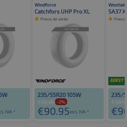
Windforce
Westlak
Catchfors UHP Pro XL
SA37 X
Pneus de verão
Pneus 
05W
235/55R20 105W
235/5
€
92.80
€
98.9
-2%
€
90.95
€
9
cl. IVA *
incl. IVA *