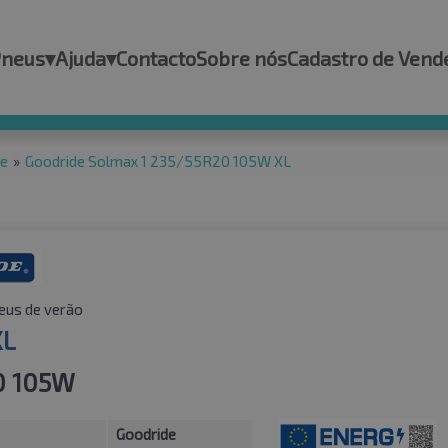
Pneus
▾
Ajuda
▾
Contacto
Sobre nós
Cadastro de Vend
de
»
Goodride Solmax 1 235/55R20 105W XL
eus de verão
XL
0 105W
Goodride