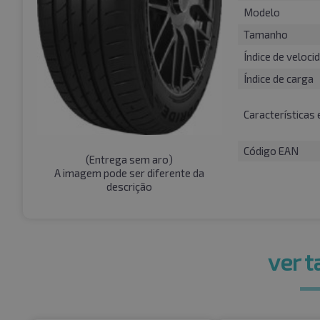
Modelo
Tamanho
Índice de veloci
Índice de carga
Características 
Código EAN
(
Entrega sem aro
)
A imagem pode ser diferente da
descrição
ver 