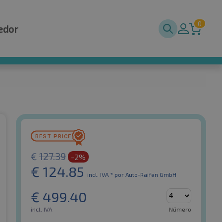
0
edor
€
127.39
-2%
€
124.85
incl. IVA *
por Auto-Raifen GmbH
€
499.40
incl. IVA
Número