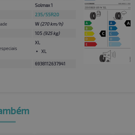
Solmax 1
235/55R20
dade
W
(270 km/h)
105
(925 kg)
XL
especiais
XL
6938112637941
também