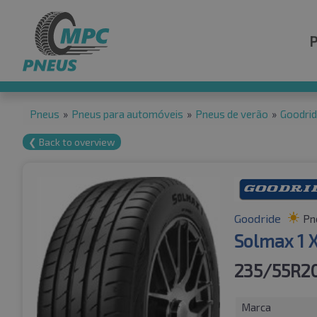
Pneus
»
Pneus para automóveis
»
Pneus de verão
»
Goodri
❮ Back to overview
Goodride
Pn
Solmax 1 
235/55R2
Marca