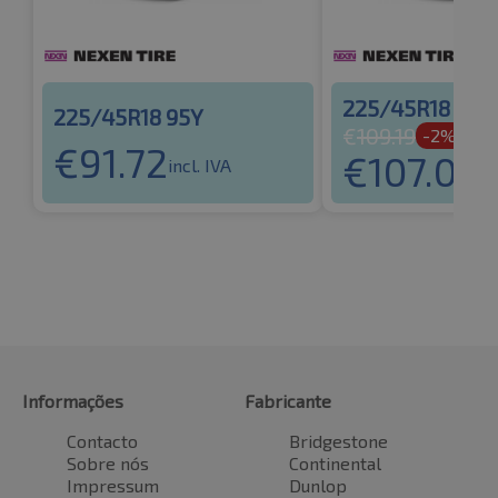
225/45R18 95Y
225/45R18 95Y
€
109.19
-2%
€
91.72
€
107.00
incl. IVA
in
Informações
Fabricante
Contacto
Bridgestone
Sobre nós
Continental
Impressum
Dunlop