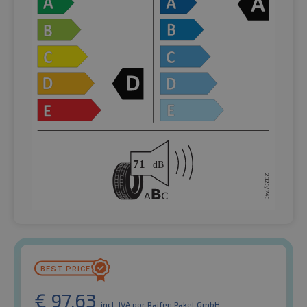
€
97.63
incl. IVA
por Raifen Paket GmbH