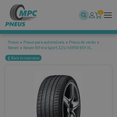
0
Pneus
»
Pneus para automóveis
»
Pneus de verão
»
Nexen
»
Nexen N'Fera Sport 225/45R18 95Y XL
❮ Back to overview