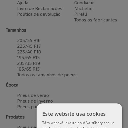
Ajuda
Goodyear
Livro de Reclamações
Michelin
Política de devolução
Pirelli
Todos os fabricantes
Tamanhos
205/55 R16
225/45 R17
225/40 R18
195/65 R15
235/35 R19
185/65 R15
Todos os tamanhos de pneus
Época
Pneus de verão
Pneus de inverno
Pneus para todas as estações
Este website usa cookies
Produtos
Táto webová lokalita používa súbory cookie
Pneus para automóveis