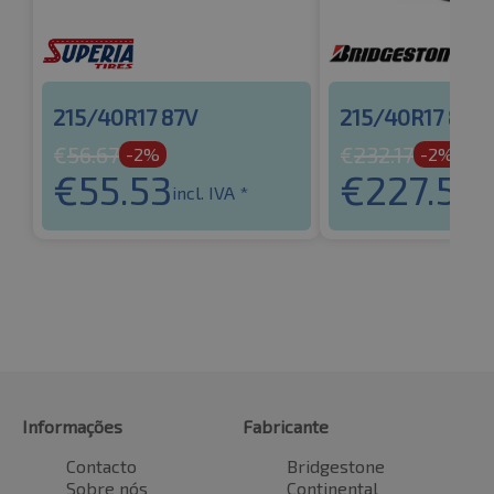
215/40R17 87V
215/40R17 87V
€
56.67
€
232.17
-2%
-2%
€
55.53
€
227.53
incl. IVA *
in
Informações
Fabricante
Contacto
Bridgestone
Sobre nós
Continental