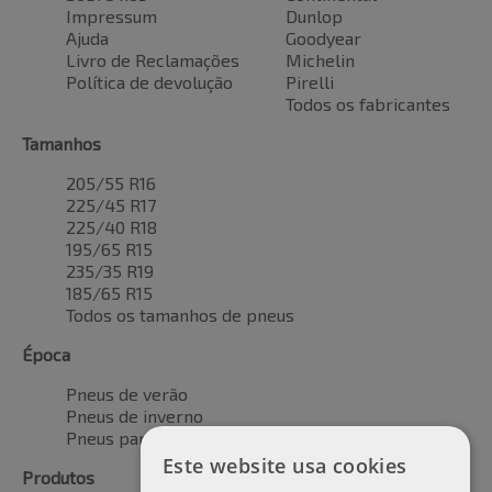
Impressum
Dunlop
Ajuda
Goodyear
Livro de Reclamações
Michelin
Política de devolução
Pirelli
Todos os fabricantes
Tamanhos
205/55 R16
225/45 R17
225/40 R18
195/65 R15
235/35 R19
185/65 R15
Todos os tamanhos de pneus
Época
Pneus de verão
Pneus de inverno
Pneus para todas as estações
Este website usa cookies
Produtos