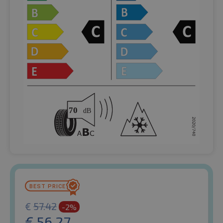
€
57.42
-2%
€
56.27