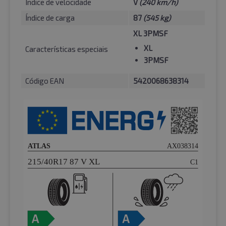
Índice de velocidade
V
(240 km/h)
Índice de carga
87
(545 kg)
XL 3PMSF
XL
Características especiais
3PMSF
Código EAN
5420068638314