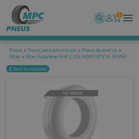
0
Pneus
»
Pneus para automóveis
»
Pneus de inverno
»
Atlas
»
Atlas Polarbear UHP 2 215/40R17 87V XL 3PMSF
❮ Back to overview