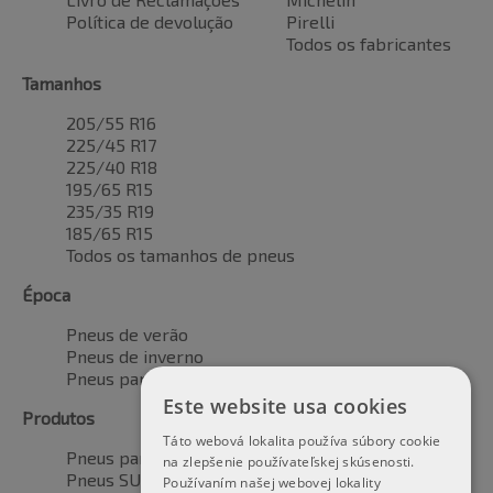
Política de devolução
Pirelli
Todos os fabricantes
Tamanhos
205/55 R16
225/45 R17
225/40 R18
195/65 R15
235/35 R19
185/65 R15
Todos os tamanhos de pneus
Época
Pneus de verão
Pneus de inverno
Pneus para todas as estações
Este website usa cookies
Produtos
Táto webová lokalita používa súbory cookie
Pneus para automóveis
na zlepšenie používateľskej skúsenosti.
Pneus SUV / 4x4
Používaním našej webovej lokality