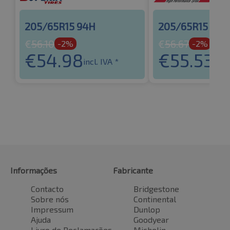
205/65R15 94H
205/65R15 94H
€
56.10
€
56.67
-2%
-2%
€
54.98
€
55.53
incl. IVA *
incl.
Informações
Fabricante
Contacto
Bridgestone
Sobre nós
Continental
Impressum
Dunlop
Ajuda
Goodyear
Livro de Reclamações
Michelin