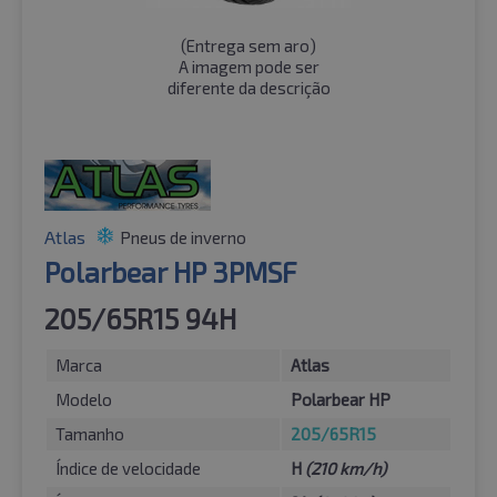
(
Entrega sem aro
)
A imagem pode ser
diferente da descrição
Atlas
Pneus de inverno
Polarbear HP 3PMSF
205/65R15 94H
Marca
Atlas
Modelo
Polarbear HP
Tamanho
205/65R15
Índice de velocidade
H
(210 km/h)