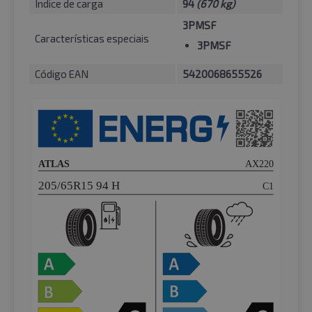
Índice de carga
94
(670 kg)
3PMSF
Características especiais
3PMSF
Código EAN
5420068655526