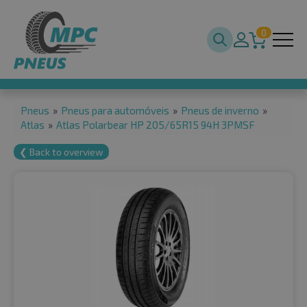
0
Pneus
»
Pneus para automóveis
»
Pneus de inverno
»
Atlas
»
Atlas Polarbear HP 205/65R15 94H 3PMSF
❮ Back to overview