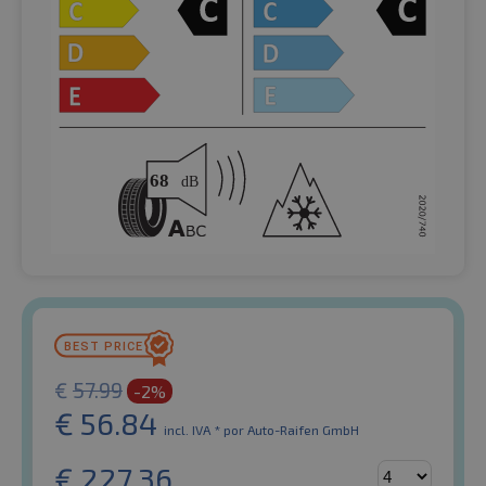
€
57.99
-2%
€
56.84
incl. IVA *
por Auto-Raifen GmbH
€
227.36