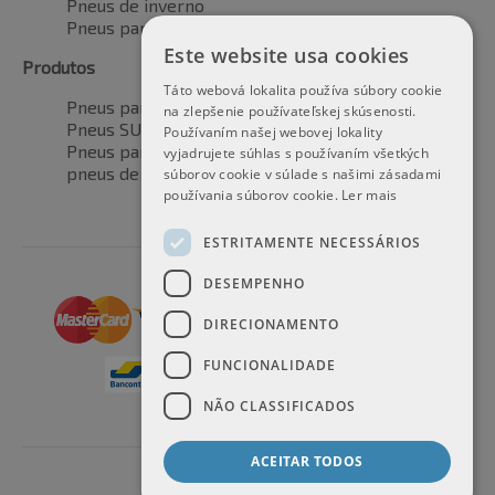
Pneus de inverno
Pneus para todas as estações
Este website usa cookies
Produtos
Táto webová lokalita používa súbory cookie
Pneus para automóveis
na zlepšenie používateľskej skúsenosti.
Pneus SUV / 4x4
Používaním našej webovej lokality
Pneus para veículos de transporte
vyjadrujete súhlas s používaním všetkých
pneus de motocicleta
súborov cookie v súlade s našimi zásadami
používania súborov cookie.
Ler mais
ESTRITAMENTE NECESSÁRIOS
DESEMPENHO
DIRECIONAMENTO
FUNCIONALIDADE
NÃO CLASSIFICADOS
ACEITAR TODOS