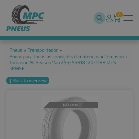
0
Pneus
»
Transportador
»
Pneus para todas as condições climatéricas
»
Tomason
»
Tomason All Season Van 255/55R18 120/118R M+S
3PMSF
❮ Back to overview