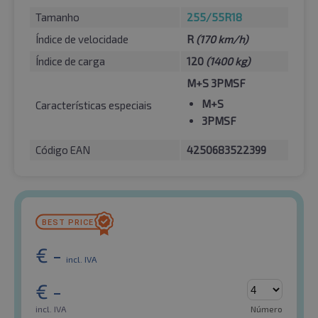
Tamanho
255/55R18
Índice de velocidade
R
(170 km/h)
Índice de carga
120
(1400 kg)
M+S 3PMSF
M+S
Características especiais
3PMSF
Código EAN
4250683522399
€
-
incl. IVA
€
-
incl. IVA
Número