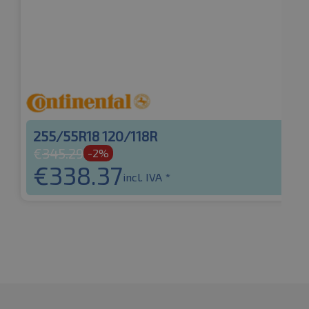
255/55R18 120/118R
€
345.29
-2%
€
338.37
incl. IVA *