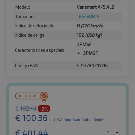
Modelo
Vansmart A/S AL2
Tamanho
185/80R14
Índice de velocidade
R
(170 km/h)
Índice de carga
102
(850 kg)
3PMSF
Características especiais
3PMSF
Código EAN
4717784341316
€
102.41
-2%
€
100.36
incl. IVA *
por Auto-Raifen GmbH
€
401.44