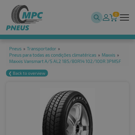
0
Pneus
»
Transportador
»
Pneus para todas as condições climatéricas
»
Maxxis
»
Maxxis Vansmart A/S AL2 185/80R14 102/100R 3PMSF
❮ Back to overview