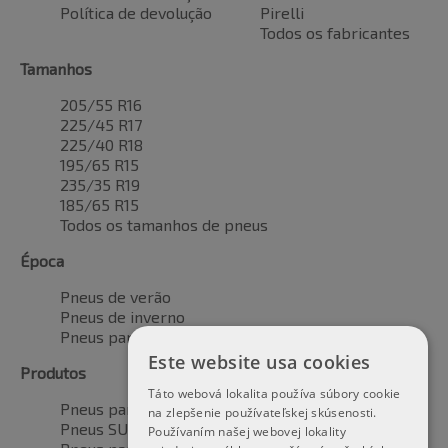
Política de devolução
Pirelli
Todos os fabricantes
Tamanhos
205/55 R16
225/45 R17
225/40 R18
195/65 R15
235/35 R19
185/65 R15
Todos os tamanhos de pneus
Época
Pneus de verão
Pneus de inverno
Pneus para todas as estações
Este website usa cookies
Produtos
Táto webová lokalita používa súbory cookie
Pneus para automóveis
na zlepšenie používateľskej skúsenosti.
Pneus SUV / 4x4
Používaním našej webovej lokality