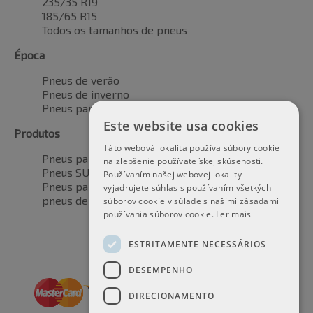
235/35 R19
185/65 R15
Todos os tamanhos de pneus
Época
Pneus de verão
Pneus de inverno
Pneus para todas as estações
Este website usa cookies
Produtos
Táto webová lokalita používa súbory cookie
Pneus para automóveis
na zlepšenie používateľskej skúsenosti.
Pneus SUV / 4x4
Používaním našej webovej lokality
Pneus para veículos de transporte
vyjadrujete súhlas s používaním všetkých
pneus de motocicleta
súborov cookie v súlade s našimi zásadami
používania súborov cookie.
Ler mais
ESTRITAMENTE NECESSÁRIOS
DESEMPENHO
DIRECIONAMENTO