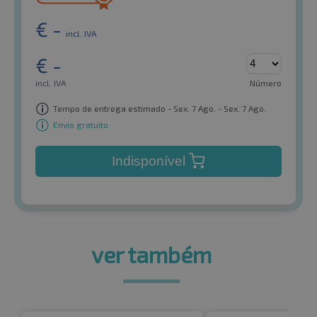
€
-
incl. IVA
€
-
incl. IVA
Número
Tempo de entrega estimado - Sex. 7 Ago. - Sex. 7 Ago.
Envio gratuito
Indisponível
ver também