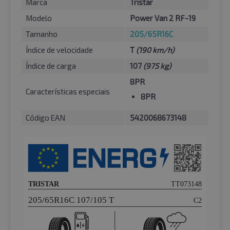
Marca
Tristar
Modelo
Power Van 2 RF-19
Tamanho
205/65R16C
Índice de velocidade
T
(190 km/h)
Índice de carga
107
(975 kg)
8PR
Características especiais
8PR
Código EAN
5420068673148