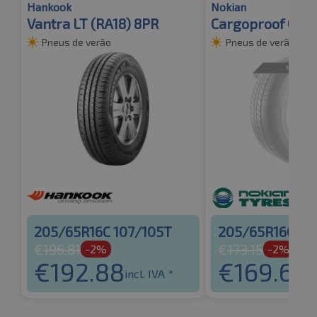
Hankook
Nokian
Vantra LT (RA18) 8PR
Cargoproof C TL
Pneus de verão
Pneus de verão
205/65R16C 107/105T
205/65R16C 10
€
196.81
€
173.15
-2%
-2%
€
192.88
€
169.68
incl. IVA *
in