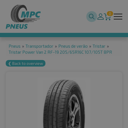
0
Pneus
»
Transportador
»
Pneus de verão
»
Tristar
»
Tristar Power Van 2 RF-19 205/65R16C 107/105T 8PR
❮ Back to overview