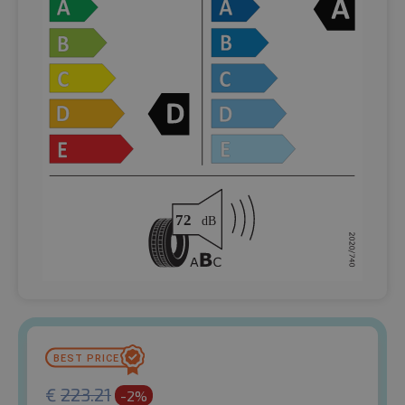
€
223.21
-2%