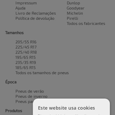
Impressum
Dunlop
Ajuda
Goodyear
Livro de Reclamações
Michelin
Política de devolução
Pirelli
Todos os fabricantes
Tamanhos
205/55 R16
225/45 R17
225/40 R18
195/65 R15
235/35 R19
185/65 R15
Todos os tamanhos de pneus
Época
Pneus de verão
Pneus de inverno
Pneus para todas as estações
Este website usa cookies
Produtos