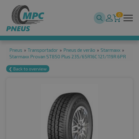
0
Pneus
»
Transportador
»
Pneus de verão
»
Starmaxx
»
Starmaxx Provan ST850 Plus 235/65R16C 121/119R 6PR
❮ Back to overview