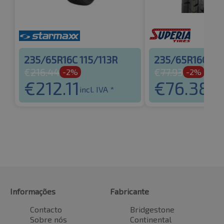
235/65R16C 115/113R
235/65R16C 121
€
216.44
€
77.93
-2%
-2%
€
212.11
€
76.38
incl. IVA *
incl
Informações
Fabricante
Contacto
Bridgestone
Sobre nós
Continental