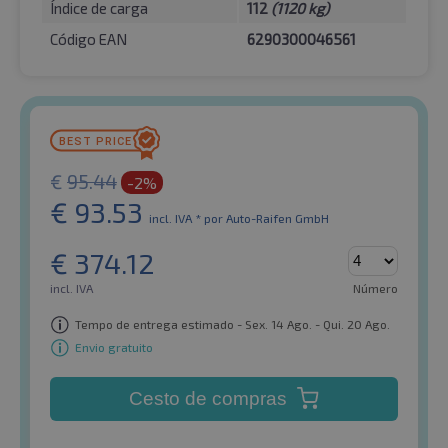
Índice de carga
112
(1120 kg)
Código EAN
6290300046561
€
95.44
-2%
€
93.53
incl. IVA *
por Auto-Raifen GmbH
€
374.12
incl. IVA
Número
Tempo de entrega estimado - Sex. 14 Ago. - Qui. 20 Ago.
Envio gratuito
Cesto de compras