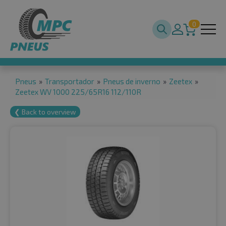
0
Pneus
»
Transportador
»
Pneus de inverno
»
Zeetex
»
Zeetex WV 1000 225/65R16 112/110R
❮ Back to overview