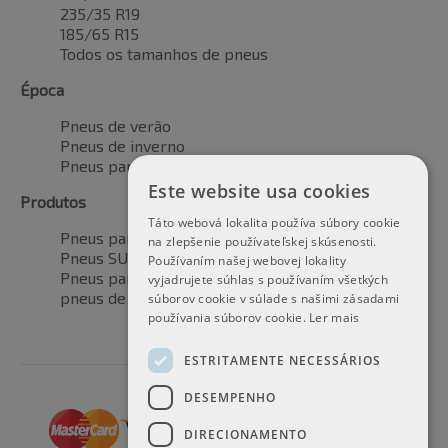
235/35 R19
185/65 R15
Todos os tamanhos de pneus
Época
Pneus de verão
Pneus de inverno
Pneus para todas as estações
Este website usa cookies
Produtos
Táto webová lokalita používa súbory cookie
Pneus para automóveis
na zlepšenie používateľskej skúsenosti.
Pneus SUV / 4x4
Používaním našej webovej lokality
Pneus para veículos de transporte
vyjadrujete súhlas s používaním všetkých
pneus de motocicleta
súborov cookie v súlade s našimi zásadami
používania súborov cookie.
Ler mais
ESTRITAMENTE NECESSÁRIOS
DESEMPENHO
DIRECIONAMENTO