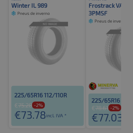
Winter IL 989
Frostrack VAN 
3PMSF
Pneus de inverno
Pneus de inverno
225/65R16 112/110R
225/65R16 112R
€
75.28
-2%
€
78.61
-2%
€
73.78
€
77.03
incl. IVA *
incl.