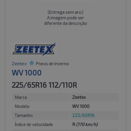
(
Entrega sem aro
)
A imagem pode ser
diferente da descrição
Zeetex
Pneus de inverno
WV 1000
225/65R16 112/110R
Marca
Zeetex
Modelo
WV 1000
Tamanho
225/65R16
Índice de velocidade
R
(170 km/h)