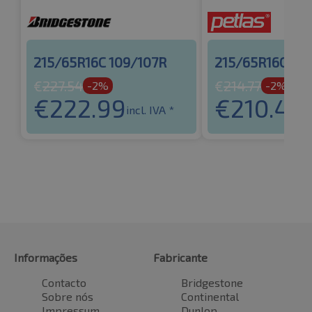
215/65R16C 109/107R
215/65R16C 10
€
227.54
€
214.77
-2%
-2%
€
222.99
€
210.48
incl. IVA *
i
Informações
Fabricante
Contacto
Bridgestone
Sobre nós
Continental
Impressum
Dunlop