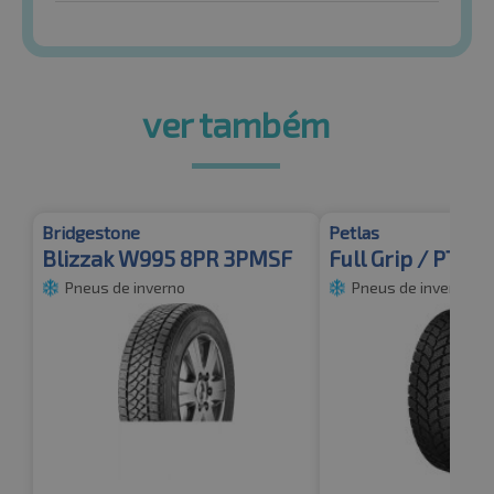
ver também
Bridgestone
Petlas
Blizzak W995 8PR 3PMSF
Full Grip / PT9
Pneus de inverno
Pneus de inverno