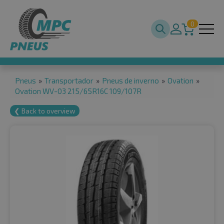
0
Pneus
»
Transportador
»
Pneus de inverno
»
Ovation
»
Ovation WV-03 215/65R16C 109/107R
❮ Back to overview