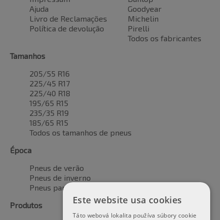
Ajuda
Goodyear
Livro de Reclamações
Michelin
Política de devolução
Pirelli
Todos os fabricantes
Tamanhos
205/55 R16
225/45 R17
225/40 R18
195/65 R15
235/35 R19
185/65 R15
Todos os tamanhos de pneus
Época
Pneus de verão
Pneus de inverno
Pneus para todas as estações
Este website usa cookies
Produtos
Táto webová lokalita používa súbory cookie