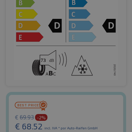
€
69.93
-2%
€
68.52
incl. IVA *
por Auto-Raifen GmbH