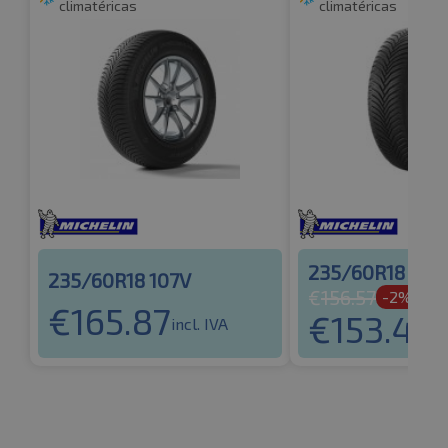
climatéricas
climatéricas
235/60R18 103
235/60R18 107V
€
156.57
-2%
€
165.87
€
153.44
incl. IVA
i