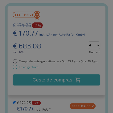
€
174.25
-2%
€
170.77
incl. IVA *
por Auto-Raifen GmbH
€
683.08
incl. IVA
Número
Tempo de entrega estimado - Qui. 13 Ago. - Qua. 19 Ago.
Envio gratuito
Cesto de compras
€
174.25
-2%
€
170.77
incl. IVA *