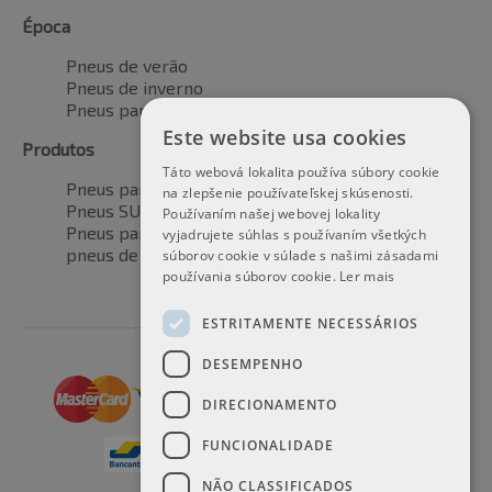
Época
Pneus de verão
Pneus de inverno
Pneus para todas as estações
Este website usa cookies
Produtos
Táto webová lokalita používa súbory cookie
Pneus para automóveis
na zlepšenie používateľskej skúsenosti.
Pneus SUV / 4x4
Používaním našej webovej lokality
Pneus para veículos de transporte
vyjadrujete súhlas s používaním všetkých
pneus de motocicleta
súborov cookie v súlade s našimi zásadami
používania súborov cookie.
Ler mais
ESTRITAMENTE NECESSÁRIOS
DESEMPENHO
DIRECIONAMENTO
FUNCIONALIDADE
NÃO CLASSIFICADOS