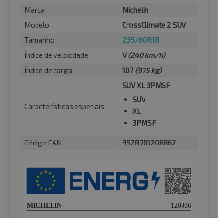
Marca
Michelin
Modelo
CrossClimate 2 SUV
Tamanho
235/60R18
Índice de velocidade
V
(240 km/h)
Índice de carga
107
(975 kg)
SUV XL 3PMSF
SUV
Características especiais
XL
3PMSF
Código EAN
3528701208862