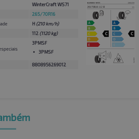
WinterCraft WS71
265/70R16
dade
H
(210 km/h)
112
(1120 kg)
3PMSF
especiais
3PMSF
8808956269012
também