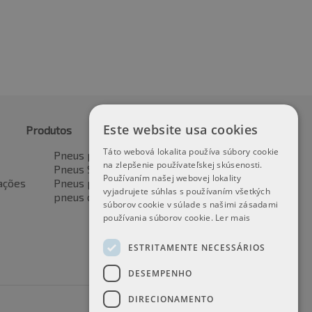
Este website usa cookies
Produtos
Táto webová lokalita používa súbory cookie
Pneus para automóveis
na zlepšenie používateľskej skúsenosti.
Pneus SUV / 4x4
Používaním našej webovej lokality
ações
Pneus para veículos de transporte
vyjadrujete súhlas s používaním všetkých
pneus de motocicleta
súborov cookie v súlade s našimi zásadami
používania súborov cookie.
Ler mais
ESTRITAMENTE NECESSÁRIOS
DESEMPENHO
DIRECIONAMENTO