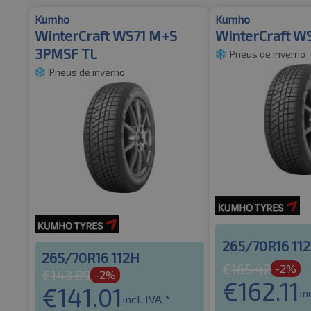
Kumho
Kumho
WinterCraft WS71 M+S
WinterCraft W
3PMSF TL
Pneus de inverno
Pneus de inverno
265/70R16 11
265/70R16 112H
€
165.42
-2%
€
143.89
-2%
€
162.11
€
141.01
in
incl. IVA *