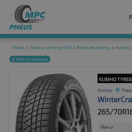
Pneus
»
Todo-o-terreno/SUV
»
Pneus de inverno
»
Kumho
❮ Back to overview
Kumho
Pneus
WinterCra
265/70R16
Marca