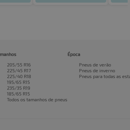
amanhos
Época
205/55 R16
Pneus de verão
225/45 R17
Pneus de inverno
225/40 R18
Pneus para todas as est
195/65 R15
235/35 R19
185/65 R15
Todos os tamanhos de pneus