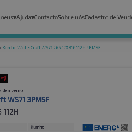
Pneus
▾
Ajuda
▾
Contacto
Sobre nós
Cadastro de Vend
»
Kumho WinterCraft WS71 265/70R16 112H 3PMSF
 de inverno
ft WS71 3PMSF
 112H
Kumho