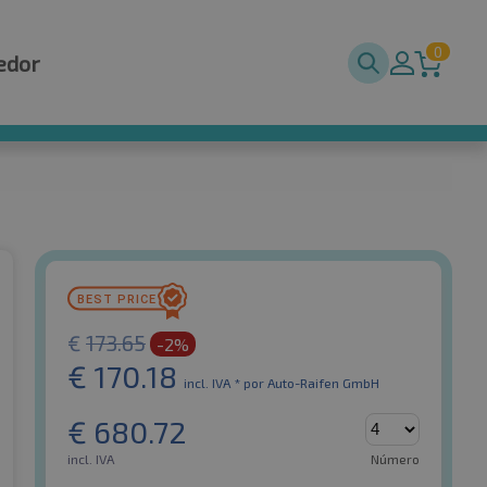
0
edor
€
173.65
-2%
€
170.18
incl. IVA *
por Auto-Raifen GmbH
€
680.72
incl. IVA
Número