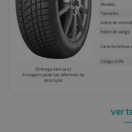
Modelo
Tamanho
Índice de veloci
Índice de carga
Características 
Código EAN
(
Entrega sem aro
)
A imagem pode ser diferente da
descrição
ver 