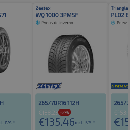
Zeetex
Triangle
S71
WQ 1000 3PMSF
PL02 
Pneus de inverno
Pneus 
2H
265/70R16 112H
265/7
€
138.23
€
153.
-2%
€
135.46
€
1
cl. IVA *
incl. IVA *