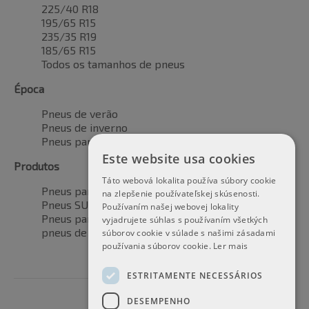
225/40 R18
195/65 R15
235/35 R19
185/65 R15
Todos os tamanhos de pneus
Época
Pneus de verão
Pneus de inverno
Pneus para todas as estações
Este website usa cookies
Produtos
Táto webová lokalita používa súbory cookie
Pneus para automóveis
na zlepšenie používateľskej skúsenosti.
Pneus SUV / 4x4
Používaním našej webovej lokality
Pneus para veículos de transporte
vyjadrujete súhlas s používaním všetkých
pneus de motocicleta
súborov cookie v súlade s našimi zásadami
používania súborov cookie.
Ler mais
ESTRITAMENTE NECESSÁRIOS
DESEMPENHO