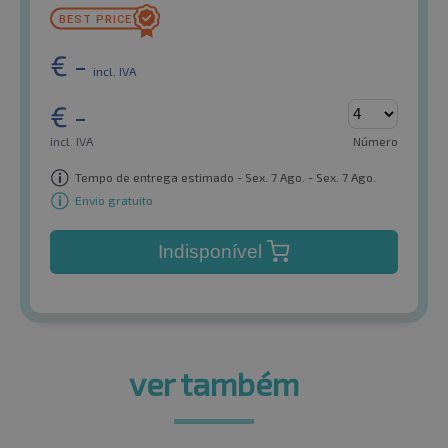
€
-
incl. IVA
€
-
incl. IVA
Número
Tempo de entrega estimado - Sex. 7 Ago. - Sex. 7 Ago.
Envio gratuito
Indisponível
ver também