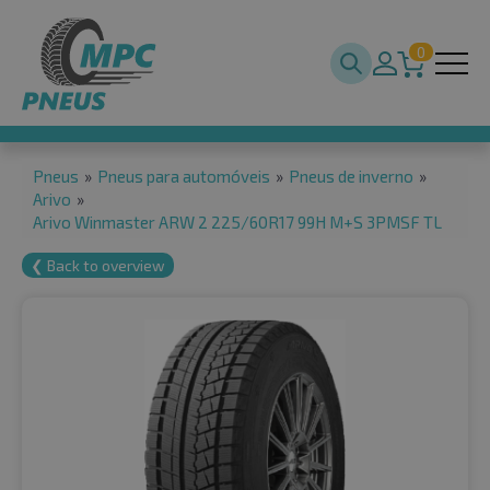
0
Pneus
»
Pneus para automóveis
»
Pneus de inverno
»
Arivo
»
Arivo Winmaster ARW 2 225/60R17 99H M+S 3PMSF TL
❮ Back to overview