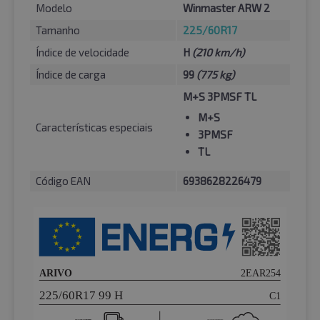
Modelo
Winmaster ARW 2
Tamanho
225/60R17
Índice de velocidade
H
(210 km/h)
Índice de carga
99
(775 kg)
M+S 3PMSF TL
M+S
Características especiais
3PMSF
TL
Código EAN
6938628226479