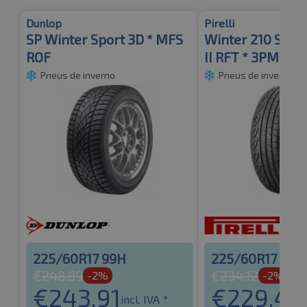
Dunlop
Pirelli
SP Winter Sport 3D * MFS
Winter 210 Sotto
ROF
II RFT * 3PMSF
Pneus de inverno
Pneus de inverno
225/60R17 99H
225/60R17 99H
€
248.89
€
234.12
-2%
-2%
€
243.91
€
229.43
incl. IVA *