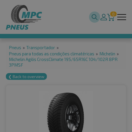
0
Pneus
»
Transportador
»
Pneus para todas as condições climatéricas
»
Michelin
»
Michelin Agilis CrossClimate 195/65R16C 104/102R 8PR
3PMSF
❮ Back to overview