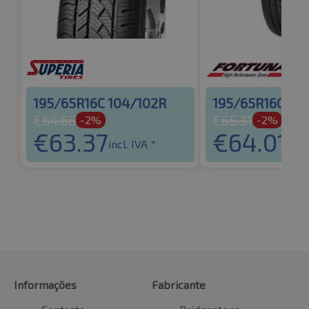
195/65R16C 104/102R
195/65R16C 10
€
64.66
€
65.31
-2%
-2%
€
63.37
€
64.01
incl. IVA *
incl.
Informações
Fabricante