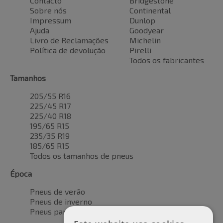
Contacto
Bridgestone
Sobre nós
Continental
Impressum
Dunlop
Ajuda
Goodyear
Livro de Reclamações
Michelin
Política de devolução
Pirelli
Todos os fabricantes
Tamanhos
205/55 R16
225/45 R17
225/40 R18
195/65 R15
235/35 R19
185/65 R15
Todos os tamanhos de pneus
Época
Pneus de verão
Pneus de inverno
Pneus para todas as estações