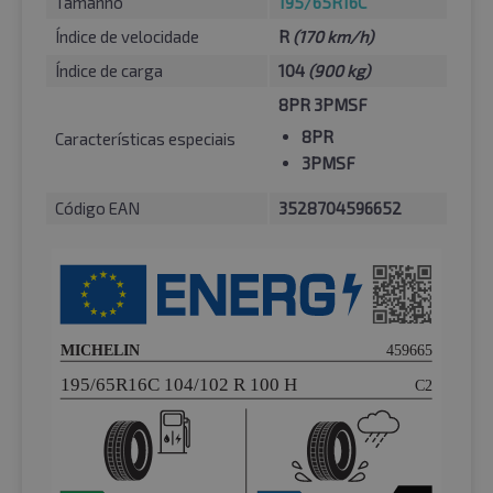
Tamanho
195/65R16C
Índice de velocidade
R
(170 km/h)
Índice de carga
104
(900 kg)
8PR 3PMSF
8PR
Características especiais
3PMSF
Código EAN
3528704596652