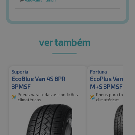
by
Auto-Raifen GmbH
ver também
Superia
Fortuna
EcoBlue Van 4S 8PR
EcoPlus Van 4S
3PMSF
M+S 3PMSF
Pneus para todas as condições
Pneus para todas a
climatéricas
climatéricas