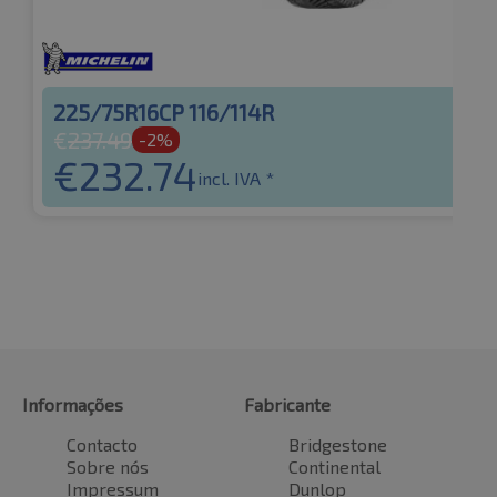
225/75R16CP 116/114R
€
237.49
-2%
€
232.74
incl. IVA *
Informações
Fabricante
Contacto
Bridgestone
Sobre nós
Continental
Impressum
Dunlop