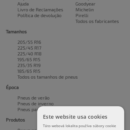
Ajuda
Goodyear
Livro de Reclamações
Michelin
Política de devolução
Pirelli
Todos os fabricantes
Tamanhos
205/55 R16
225/45 R17
225/40 R18
195/65 R15
235/35 R19
185/65 R15
Todos os tamanhos de pneus
Época
Pneus de verão
Pneus de inverno
Pneus para todas as estações
Este website usa cookies
Produtos
Táto webová lokalita používa súbory cookie