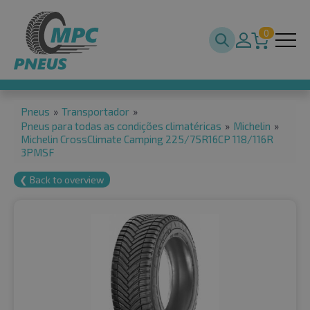
0
Pneus
»
Transportador
»
Pneus para todas as condições climatéricas
»
Michelin
»
Michelin CrossClimate Camping 225/75R16CP 118/116R
3PMSF
❮ Back to overview