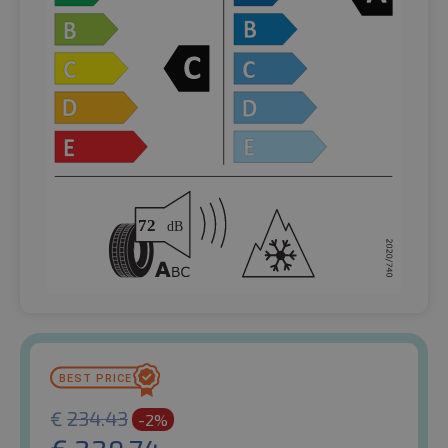
€
234.43
-2%